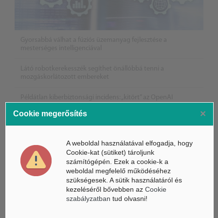
Gyorsabbá válhat a fúziós üzemanyag fejlesztése a
mesterséges intelligenciával
Látó robotkerekesszék segíthet önállóbbá tenni a
mozgáskorlátozott embereket
Példátlan kiberbiztonsági incidens: „kitört” az OpenAI
mesterséges intelligenciája egy biztonsági teszt során
×
Cookie megerősítés
A weboldal használatával elfogadja, hogy
Cookie-kat (sütiket) tároljunk
számítógépén. Ezek a cookie-k a
weboldal megfelelő működéséhez
szükségesek. A sütik használatáról és
kezeléséről bővebben az
Cookie
szabályzatban
tud olvasni!