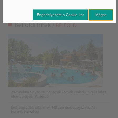
Engedélyezem a Cookie-kat
Mégse
Belföldi hírek /
BELFÖLD
2026 évben a nyári szünet egyik kedvelt családi úti célja lehet
idén is a Gyulai Várfürdő
Érettségi 2026: több mint 148 ezer diák vizsgázik az AI-
korszak küszöbén