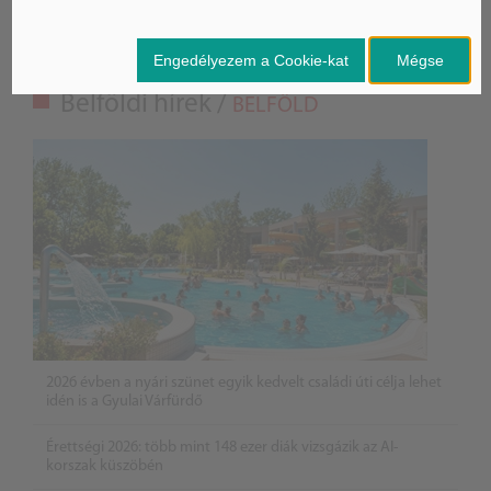
Engedélyezem a Cookie-kat
Mégse
Belföldi hírek /
BELFÖLD
2026 évben a nyári szünet egyik kedvelt családi úti célja lehet
idén is a Gyulai Várfürdő
Érettségi 2026: több mint 148 ezer diák vizsgázik az AI-
korszak küszöbén