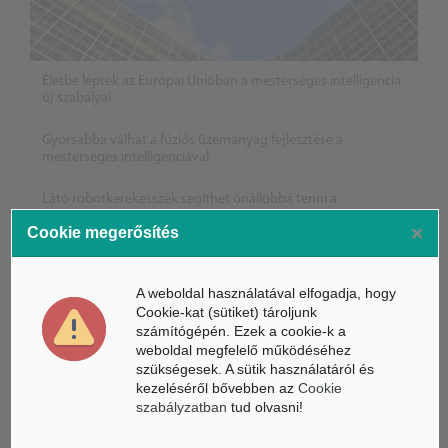
Életbe léptek az Európai Unióban a mesterséges intelligencia
új szabályai
Gyorsabbá válhat a fúziós üzemanyag fejlesztése a
mesterséges intelligenciával
Látó robotkerekesszék segíthet önállóbbá tenni a
mozgáskorlátozott embereket
×
Cookie megerősítés
A weboldal használatával elfogadja, hogy
Cookie-kat (sütiket) tároljunk
számítógépén. Ezek a cookie-k a
weboldal megfelelő működéséhez
szükségesek. A sütik használatáról és
kezeléséről bővebben az
Cookie
szabályzatban
tud olvasni!