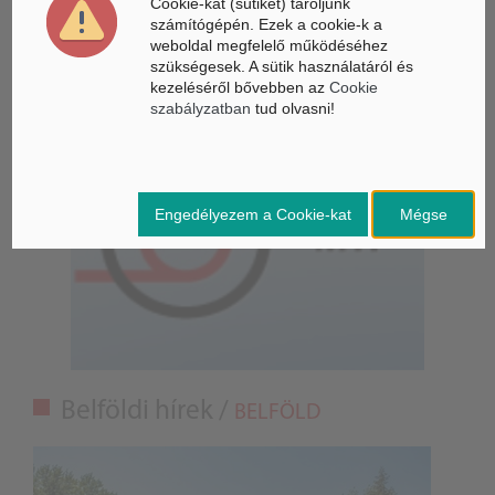
Cookie-kat (sütiket) tároljunk
számítógépén. Ezek a cookie-k a
Látó robotkerekesszék segíthet önállóbbá tenni a
weboldal megfelelő működéséhez
mozgáskorlátozott embereket
szükségesek. A sütik használatáról és
kezeléséről bővebben az
Cookie
szabályzatban
tud olvasni!
Engedélyezem a Cookie-kat
Mégse
Belföldi hírek /
BELFÖLD