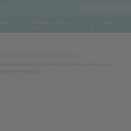
aság
Bérelhető rendelők és
Áruház
műtők
ik pillére Székesfehérvárt érinti
tösszeggel elindult az Árpád-ház program operatív része, az
agy pilléren nyugszik.