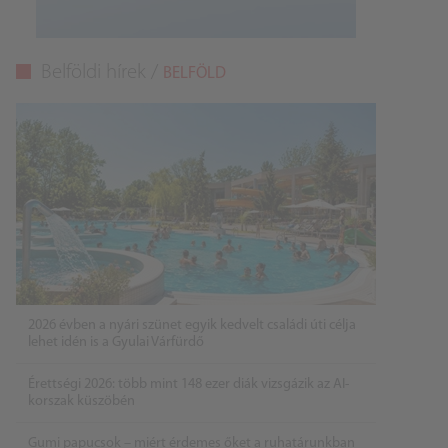
Belföldi hírek /
BELFÖLD
2026 évben a nyári szünet egyik kedvelt családi úti célja
lehet idén is a Gyulai Várfürdő
Érettségi 2026: több mint 148 ezer diák vizsgázik az AI-
korszak küszöbén
Gumi papucsok – miért érdemes őket a ruhatárunkban