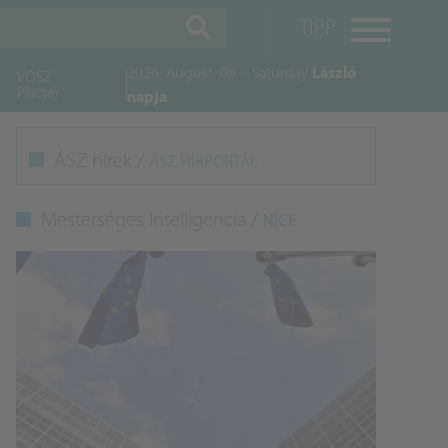
TIPP
2026. August. 08. - Saturday
László
VOSZ
Piactér
napja
M
ÁSZ hírek /
ÁSZ HÍRPORTÁL
K
Mesterséges Intelligencia /
NICE
A