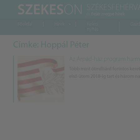
Főoldal
Hírek
Keleti
Gazd
nyitás
Címke: Hoppál Péter
Az Árpád-ház program harmad
Több mint ötmilliárd forintos kere
első ütem 2018-ig tart és három n