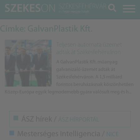
Keresés
Címke: GalvanPlastik Kft.
Teljesen automata üzemet
adtak át Székesfehérváron
A GalvanPlastik Kft. műanyag
galvanizáló üzemét adták át
Székesfehérváron. A 1,5 milliárd
forintos beruházásnak köszönhetően
Közép-Európa egyik legmodernebb gyára valósult meg és h...
ÁSZ hírek /
ÁSZ HÍRPORTÁL
Mesterséges Intelligencia /
NICE