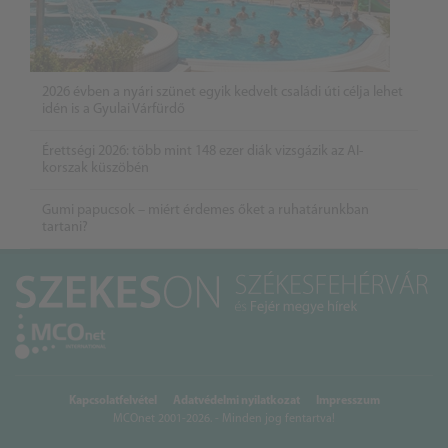
2026 évben a nyári szünet egyik kedvelt családi úti célja lehet
idén is a Gyulai Várfürdő
Érettségi 2026: több mint 148 ezer diák vizsgázik az AI-
korszak küszöbén
Gumi papucsok – miért érdemes őket a ruhatárunkban
tartani?
Kapcsolatfelvétel
Adatvédelmi nyilatkozat
Impresszum
MCOnet 2001-2026. - Minden jog fentartva!