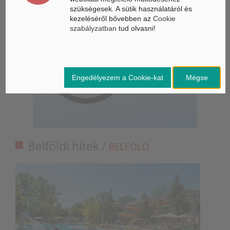
szükségesek. A sütik használatáról és
kezeléséről bővebben az
Cookie
szabályzatban
tud olvasni!
Engedélyezem a Cookie-kat
Mégse
Belföldi hírek /
BELFÖLD