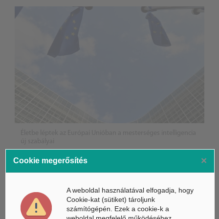
Életbe léptek az Európai Unióban a mesterséges intelligencia
új szabályai
×
Cookie megerősítés
Gyorsabbá válhat a fúziós üzemanyag fejlesztése a
mesterséges intelligenciával
A weboldal használatával elfogadja, hogy
Látó robotkerekesszék segíthet önállóbbá tenni a
Cookie-kat (sütiket) tároljunk
mozgáskorlátozott embereket
számítógépén. Ezek a cookie-k a
weboldal megfelelő működéséhez