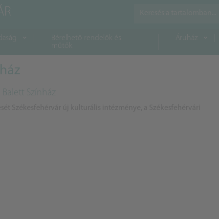
daság
Bérelhető rendelők és
Áruház
műtők
nház
 Balett Színház
t Székesfehérvár új kulturális intézménye, a Székesfehérvári