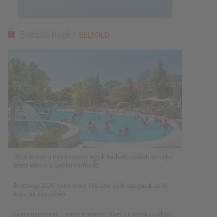
Belföldi hírek /
BELFÖLD
2026 évben a nyári szünet egyik kedvelt családi úti célja
lehet idén is a Gyulai Várfürdő
Érettségi 2026: több mint 148 ezer diák vizsgázik az AI-
korszak küszöbén
Gumi papucsok – miért érdemes őket a ruhatárunkban