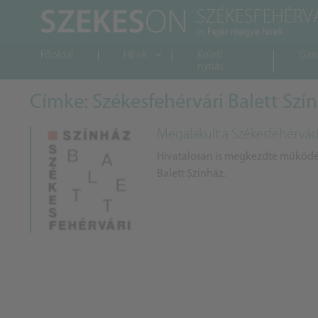
Főoldal
Hírek
Keleti
Gaz
nyitás
Címke: Székesfehérvári Balett Szí
Megalakult a Székesfehérvári
Hivatalosan is megkezdte működésé
Balett Színház.