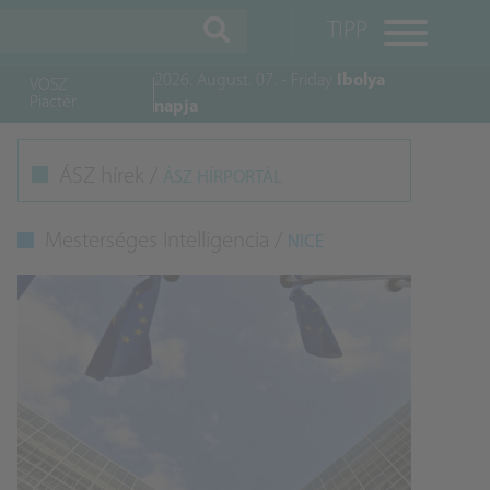
TIPP
2026. August. 07. - Friday
Ibolya
VOSZ
Piactér
napja
M
ÁSZ hírek /
ÁSZ HÍRPORTÁL
K
Mesterséges Intelligencia /
NICE
A