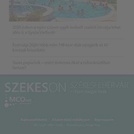
2026 évben a nyári szünet egyik kedvelt családi úti célja lehet
idén is a Gyulai Várfürdő
Érettségi 2026: több mint 148 ezer diák vizsgázik az AI-
korszak küszöbén
Gumi papucsok – miért érdemes őket a ruhatárunkban
tartani?
Kapcsolatfelvétel
Adatvédelmi nyilatkozat
Impresszum
MCOnet 2001-2026. - Minden jog fentartva!