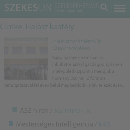
Keresés
Címke: Halász kastély
Inkubátorház létesült
Kápolnásnyéken
Kápolnásnyék nem csak az
inkubátorházzal gazdagodik, hanem
a településközpont is megújul, a
kormány 200 millió forintos
támogatásával fél éven belül megkezdődik a kivitelezés és to...
ÁSZ hírek /
ÁSZ HÍRPORTÁL
Mesterséges Intelligencia /
NICE