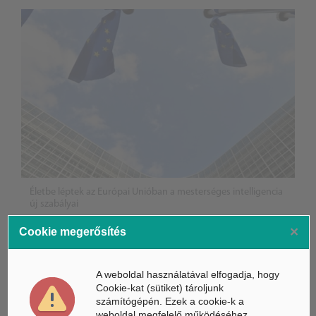
Életbe léptek az Európai Unióban a mesterséges intelligencia
új szabályai
×
Cookie megerősítés
Gyorsabbá válhat a fúziós üzemanyag fejlesztése a
mesterséges intelligenciával
A weboldal használatával elfogadja, hogy
Látó robotkerekesszék segíthet önállóbbá tenni a
Cookie-kat (sütiket) tároljunk
mozgáskorlátozott embereket
számítógépén. Ezek a cookie-k a
weboldal megfelelő működéséhez