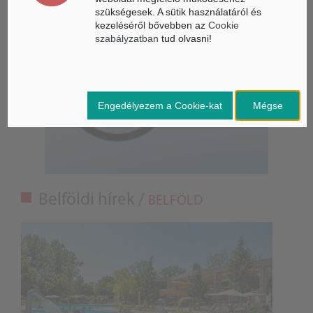
szükségesek. A sütik használatáról és
kezeléséről bővebben az
Cookie
szabályzatban
tud olvasni!
Engedélyezem a Cookie-kat
Mégse
Belföldi hírek /
BELFÖLD