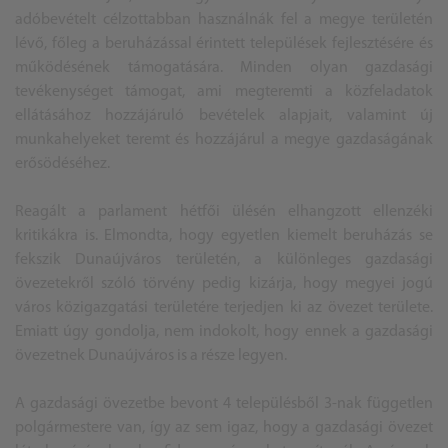
adóbevételt célzottabban használnák fel a megye területén
lévő, főleg a beruházással érintett települések fejlesztésére és
működésének támogatására. Minden olyan gazdasági
tevékenységet támogat, ami megteremti a közfeladatok
ellátásához hozzájáruló bevételek alapjait, valamint új
munkahelyeket teremt és hozzájárul a megye gazdaságának
erősödéséhez.
Reagált a parlament hétfői ülésén elhangzott ellenzéki
kritikákra is. Elmondta, hogy egyetlen kiemelt beruházás se
fekszik Dunaújváros területén, a különleges gazdasági
övezetekről szóló törvény pedig kizárja, hogy megyei jogú
város közigazgatási területére terjedjen ki az övezet területe.
Emiatt úgy gondolja, nem indokolt, hogy ennek a gazdasági
övezetnek Dunaújváros is a része legyen.
A gazdasági övezetbe bevont 4 településből 3-nak független
polgármestere van, így az sem igaz, hogy a gazdasági övezet