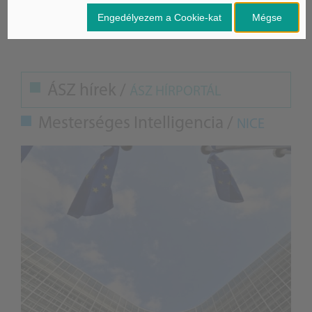
BG
Engedélyezem a Cookie-kat
Mégse
Forrás: MTI
ÁSZ hírek /
ÁSZ HÍRPORTÁL
Mesterséges Intelligencia /
NICE