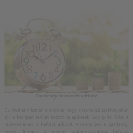
Gazdasági növekedés várható
Dr. Molnár Krisztián elmondta, hogy a termelési székhelyeken
túl, a két ipari terület közötti települések, Adony és Kulcs is
részesednének a befolyt adóból. Amennyiben a gazdasági
övezet létrejön, a megyei önkormányzathoz befolyó