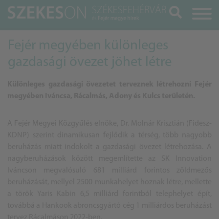
Keresés
Fejér megyében különleges
gazdasági övezet jöhet létre
Különleges gazdasági övezetet terveznek létrehozni Fejér
megyében Iváncsa, Rácalmás, Adony és Kulcs területén.
A Fejér Megyei Közgyűlés elnöke, Dr. Molnár Krisztián (Fidesz-
KDNP) szerint dinamikusan fejlődik a térség, több nagyobb
beruházás miatt indokolt a gazdasági övezet létrehozása. A
nagyberuházások között megemlítette az SK Innovation
Iváncson megvalósuló 681 milliárd forintos zöldmezős
beruházását, mellyel 2500 munkahelyet hoznak létre, mellette
a török Yaris Kabin 6,5 milliárd forintból telephelyet épít,
továbbá a Hankook abroncsgyártó cég 1 milliárdos beruházást
tervez Rácalmáson 2022-ben.