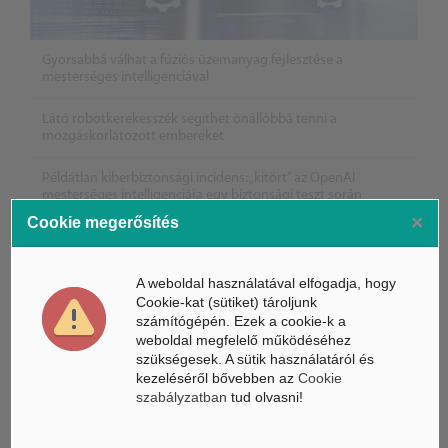
Gyorsabbá válhat a fúziós üzemanyag fejlesztése a
mesterséges intelligenciával
Látó robotkerekesszék segíthet önállóbbá tenni a
mozgáskorlátozott embereket
Példátlan kiberbiztonsági incidens: „kitört” az OpenAI
mesterséges intelligenciája egy biztonsági teszt során
×
Cookie megerősítés
A weboldal használatával elfogadja, hogy
Cookie-kat (sütiket) tároljunk
számítógépén. Ezek a cookie-k a
weboldal megfelelő működéséhez
szükségesek. A sütik használatáról és
kezeléséről bővebben az
Cookie
szabályzatban
tud olvasni!