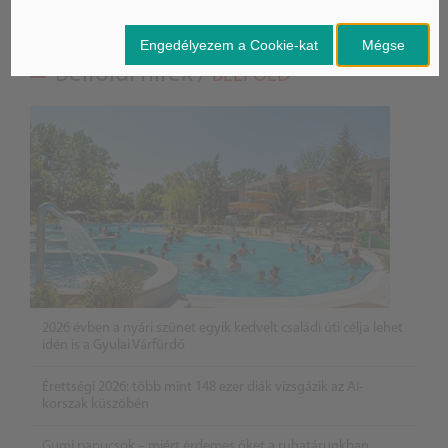
Engedélyezem a Cookie-kat
Mégse
Belföldi hírek /
BELFÖLD
2026 évben a nyári szünet egyik kedvelt családi úti célja lehet
idén is a Gyulai Várfürdő
Érettségi 2026: több mint 148 ezer diák vizsgázik az AI-
korszak küszöbén
Gumi papucsok – miért érdemes őket a ruhatárunkban