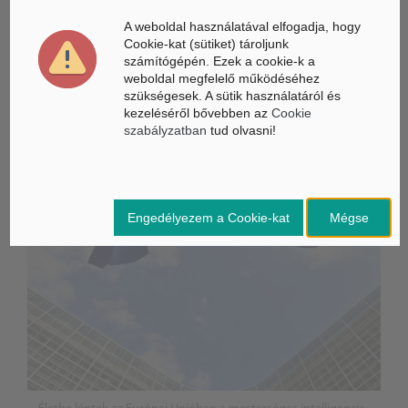
fejlesztés
A weboldal használatával elfogadja, hogy
Cookie-kat (sütiket) tároljunk
számítógépén. Ezek a cookie-k a
weboldal megfelelő működéséhez
szükségesek. A sütik használatáról és
ÁSZ hírek /
ÁSZ HÍRPORTÁL
kezeléséről bővebben az
Cookie
szabályzatban
tud olvasni!
Mesterséges Intelligencia /
NICE
Engedélyezem a Cookie-kat
Mégse