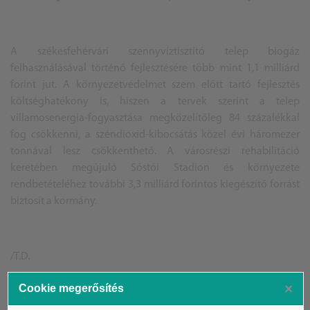
A
székesfehérvár
i szennyvíztisztító telep biogáz
felhasználásával történő fejlesztésére több mint 1,1 milliárd
forint jut. A környezetvédelmet szem előtt tartó fejlesztés
költséghatékony is, hiszen a tervek szerint a telep
villamosenergia-fogyasztása megközelítőleg 84 százalékkal
fog csökkenni, a széndioxid-kibocsátás közel évi háromezer
tonnával lesz csökkenthető. A városrészi rehabilitáció
keretében megújuló Sóstói Stadion és környezete
rendbetételéhez további 3,3 milliárd forintos kiegészítő forrást
biztosít a kormány.
/T.D.
×
Cookie megerősítés
Címkefelhő