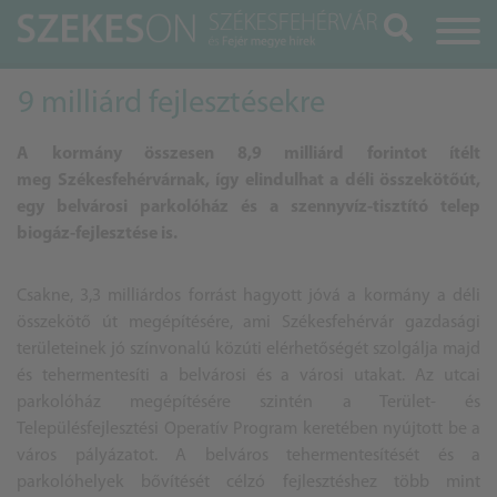
Keresés
9 milliárd fejlesztésekre
A kormány összesen 8,9 milliárd forintot ítélt
meg Székesfehérvárnak, így elindulhat a déli összekötőút,
egy belvárosi parkolóház és a szennyvíz-tisztító telep
biogáz-fejlesztése is.
Csakne, 3,3 milliárdos forrást hagyott jóvá a kormány a déli
összekötő út megépítésére, ami Székesfehérvár gazdasági
területeinek jó színvonalú közúti elérhetőségét szolgálja majd
és tehermentesíti a belvárosi és a városi utakat. Az utcai
parkolóház megépítésére szintén a Terület- és
Településfejlesztési Operatív Program keretében nyújtott be a
város pályázatot. A belváros tehermentesítését és a
parkolóhelyek bővítését célzó fejlesztéshez több mint