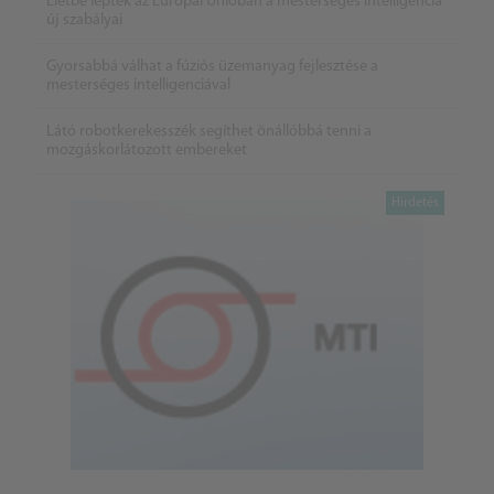
Életbe léptek az Európai Unióban a mesterséges intelligencia
új szabályai
Gyorsabbá válhat a fúziós üzemanyag fejlesztése a
mesterséges intelligenciával
Látó robotkerekesszék segíthet önállóbbá tenni a
mozgáskorlátozott embereket