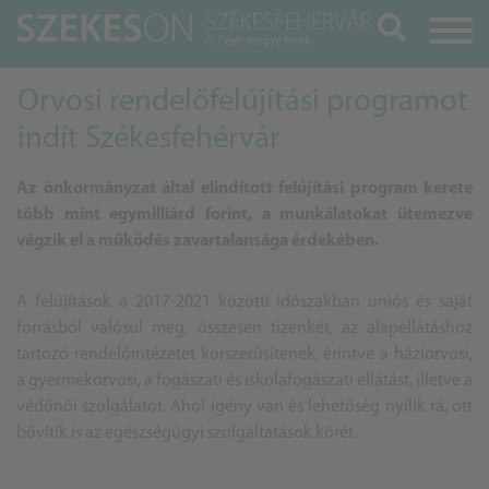
Keresés
Orvosi rendelőfelújítási programot
indít Székesfehérvár
Az önkormányzat által elindított felújítási program kerete
több mint egymilliárd forint, a munkálatokat ütemezve
végzik el a működés zavartalansága érdekében.
A felújítások a 2017-2021 közötti időszakban uniós és saját
forrásból valósul meg, összesen tizenkét, az alapellátáshoz
tartozó rendelőintézetet korszerűsítenek, érintve a háziorvosi,
a gyermekorvosi, a fogászati és iskolafogászati ellátást, illetve a
védőnői szolgálatot. Ahol igény van és lehetőség nyílik rá, ott
bővítik is az egészségügyi szolgáltatások körét.