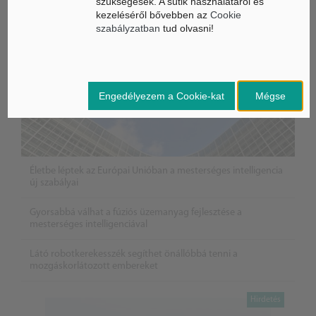
szükségesek. A sütik használatáról és
kezeléséről bővebben az
Cookie
szabályzatban
tud olvasni!
Engedélyezem a Cookie-kat
Mégse
Életbe léptek az Európai Unióban a mesterséges intelligencia
új szabályai
Gyorsabbá válhat a fúziós üzemanyag fejlesztése a
mesterséges intelligenciával
Látó robotkerekesszék segíthet önállóbbá tenni a
mozgáskorlátozott embereket