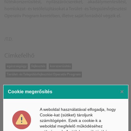
fűtéskorszerűsítést, nyílászárócseréket, akadálymentesítést,
homlokzat- és tetőfelújításokat a Terület- és Településfejlesztési
Operatív Program keretében, illetve saját forrásból végzik el.
/T.D.
Címkefelhő
egészségügy
fejlesztés
korszerűsítés
Terület- és Településfejlesztési Operatív Program
×
Cookie megerősítés
ÁSZ hírek /
ÁSZ HÍRPORTÁL
A weboldal használatával elfogadja, hogy
Cookie-kat (sütiket) tároljunk
Mesterséges Intelligencia /
NICE
számítógépén. Ezek a cookie-k a
weboldal megfelelő működéséhez