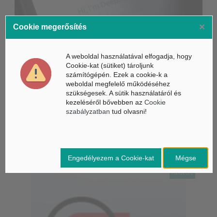
×
Cookie megerősítés
A weboldal használatával elfogadja, hogy
Cookie-kat (sütiket) tároljunk
számítógépén. Ezek a cookie-k a
weboldal megfelelő működéséhez
Összeköltözik a DeepSeek mesterséges intelligenciája és a
szükségesek. A sütik használatáról és
Unitree humanoid robotikája
kezeléséről bővebben az
Cookie
szabályzatban
tud olvasni!
Életbe léptek az Európai Unióban a mesterséges intelligencia
új szabályai
Gyorsabbá válhat a fúziós üzemanyag fejlesztése a
mesterséges intelligenciával
Engedélyezem a Cookie-kat
Mégse