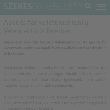
Keresés
Apát és fiát kellett menteni a
Velencei-tóról Fejérben
Kajakosok kerültek bajba a Velencei-tavon. Az apa és fia
elvesztette uralmát a kajak felett és elkezdett besodródni a
tó közepére.
Két kajakost kellett menteni a Velencei-tóról május 20-án. Apa
és fia az erős hullámzás miatt egyre inkább a tó közepe felé
sodródott, s a szél okán hiába igyekeztek, nem tudták
irányítani a csónakot – tudatta a
police.hu.
A két ember segítségére a vízi körzeti megbízottak siettek a
Nagy-tisztás közelében, ők vették észre a parttól nagyjából 1
kilométerre a küszködő párost.