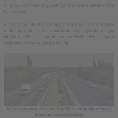
mint 1200 kilométernyi gyorsforgalmi út üzemeltetését, illetve
fejlesztésést.
Minderről Molnár István, a Magyar Közút Zrt. Fejér vármegyei
területi igazgatója, a Közlekedéstudományi Egyesület megyei
elnöke beszélt is a legutóbb megrendezett közutas napon
Székesfehérváron – tudatta a
feol.hu.
Kétszer háromsávosra bővül az M7-es autópálya mindkét
irányban Székesfehérvárig