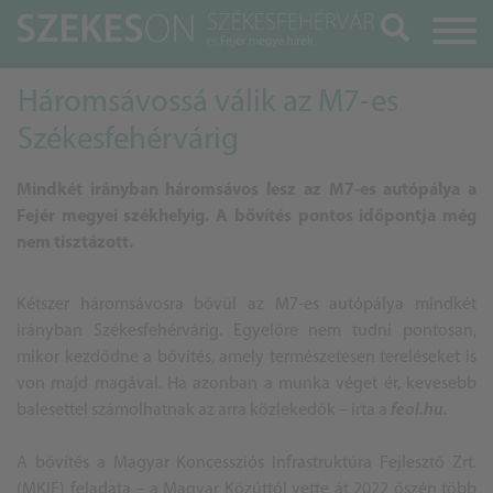
Keresés
Háromsávossá válik az M7-es
Székesfehérvárig
Mindkét irányban háromsávos lesz az M7-es autópálya a
Fejér megyei székhelyig. A bővítés pontos időpontja még
nem tisztázott.
Kétszer háromsávosra bővül az M7-es autópálya mindkét
irányban Székesfehérvárig. Egyelőre nem tudni pontosan,
mikor kezdődne a bővítés, amely természetesen tereléseket is
von majd magával. Ha azonban a munka véget ér, kevesebb
balesettel számolhatnak az arra közlekedők – írta a
feol.hu.
A bővítés a Magyar Koncessziós Infrastruktúra Fejlesztő Zrt.
(MKIF) feladata – a Magyar Közúttól vette át 2022 őszén több