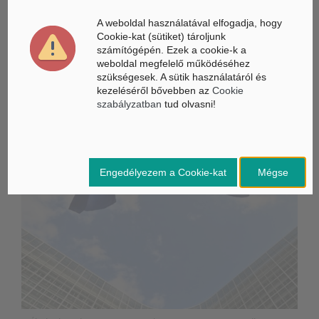
B.A.
A weboldal használatával elfogadja, hogy
Cookie-kat (sütiket) tároljunk
számítógépén. Ezek a cookie-k a
weboldal megfelelő működéséhez
szükségesek. A sütik használatáról és
ÁSZ hírek /
ÁSZ HÍRPORTÁL
kezeléséről bővebben az
Cookie
szabályzatban
tud olvasni!
Mesterséges Intelligencia /
NICE
Engedélyezem a Cookie-kat
Mégse