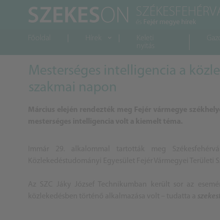
Főoldal
Hírek
Keleti
Gaz
nyitás
Mesterséges intelligencia a közl
szakmai napon
Március elején rendezték meg Fejér vármegye székhel
mesterséges intelligencia volt a kiemelt téma.
Immár 29. alkalommal tartották meg Székesfehér
Közlekedéstudományi Egyesület Fejér Vármegyei Területi S
Az SZC Jáky József Technikumban került sor az esemény
közlekedésben történő alkalmazása volt – tudatta a
szekes