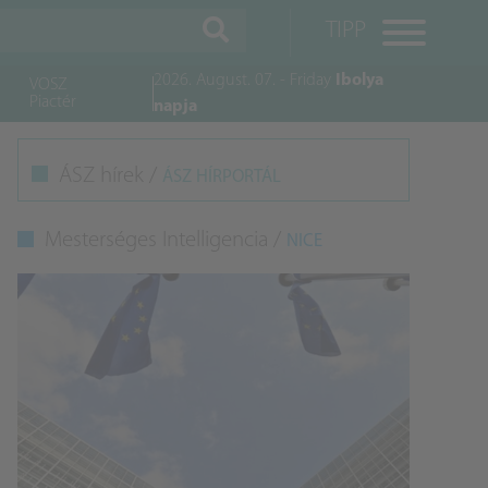
TIPP
2026. August. 07. - Friday
Ibolya
VOSZ
Piactér
napja
M
ÁSZ hírek /
ÁSZ HÍRPORTÁL
K
Mesterséges Intelligencia /
NICE
A