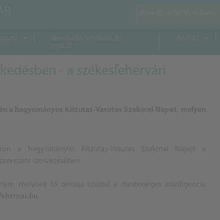
daság
Bérelhető rendelők és
Áruház
műtők
ekedésben - a székesfehérvári
yén a hagyományos Közutas-Vasutas Szakmai Napot, melyen
váron a hagyományos Közutas-Vasutas Szakmai Napot a
zervezete szervezésében.
re, melynek fő témája ezúttal a mesterséges intelligencia
fehervar.hu.