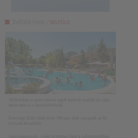
Belföldi hírek /
BELFÖLD
2026 évben a nyári szünet egyik kedvelt családi úti célja
lehet idén is a Gyulai Várfürdő
Érettségi 2026: több mint 148 ezer diák vizsgázik az AI-
korszak küszöbén
Gumi papucsok – miért érdemes őket a ruhatárunkban