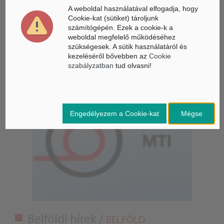
A weboldal használatával elfogadja, hogy
Cookie-kat (sütiket) tároljunk
Gyorsabbá válhat a fúziós üzemanyag fejlesztése a
mesterséges intelligenciával
számítógépén. Ezek a cookie-k a
weboldal megfelelő működéséhez
szükségesek. A sütik használatáról és
Látó robotkerekesszék segíthet önállóbbá tenni a
kezeléséről bővebben az
Cookie
mozgáskorlátozott embereket
szabályzatban
tud olvasni!
Engedélyezem a Cookie-kat
Mégse
Belföldi hírek /
BELFÖLD