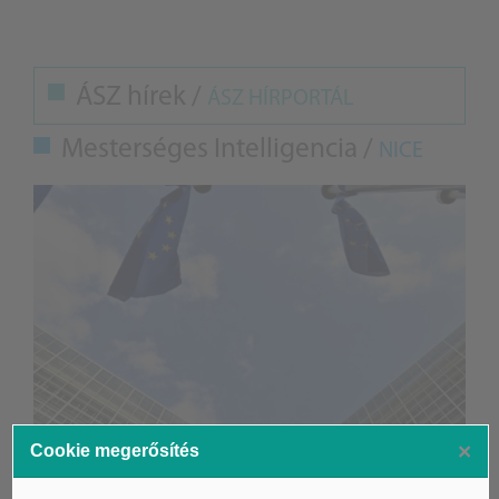
ÁSZ hírek /
ÁSZ HÍRPORTÁL
Mesterséges Intelligencia /
NICE
×
Cookie megerősítés
Életbe léptek az Európai Unióban a mesterséges intelligencia
új szabályai