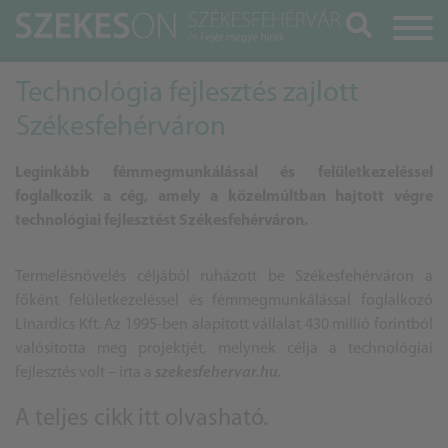
Keresés
Technológia fejlesztés zajlott
Székesfehérváron
Leginkább fémmegmunkálással és felületkezeléssel
foglalkozik a cég, amely a közelmúltban hajtott végre
technológiai fejlesztést Székesfehérváron.
Termelésnövelés céljából ruházott be Székesfehérváron a
főként felületkezeléssel és fémmegmunkálással foglalkozó
Linardics Kft. Az 1995-ben alapított vállalat 430 millió forintból
valósította meg projektjét, melynek célja a technológiai
fejlesztés volt – írta a
szekesfehervar.hu.
A teljes cikk
itt olvasható
.