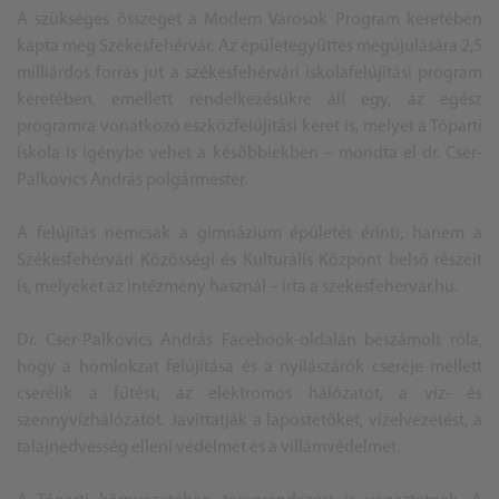
A szükséges összeget a Modern Városok Program keretében
kapta meg Székesfehérvár. Az épületegyüttes megújulására 2,5
milliárdos forrás jut a székesfehérvári iskolafelújítási program
keretében, emellett rendelkezésükre áll egy, az egész
programra vonatkozó eszközfelújítási keret is, melyet a Tóparti
iskola is igénybe vehet a későbbiekben – mondta el dr. Cser-
Palkovics András polgármester.
A felújítás nemcsak a gimnázium épületét érinti, hanem a
Székesfehérvári Közösségi és Kulturális Központ belső részeit
is, melyeket az intézmény használ – írta a szekesfehervar.hu.
Dr. Cser-Palkovics András Facebook-oldalán beszámolt róla,
hogy a homlokzat felújítása és a nyílászárók cseréje mellett
cserélik a fűtést, az elektromos hálózatot, a víz- és
szennyvízhálózatot. Javíttatják a lapostetőket, vízelvezetést, a
talajnedvesség elleni védelmet és a villámvédelmet.