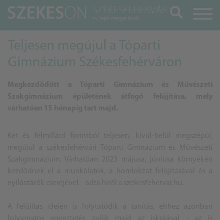
Keresés
Teljesen megújul a Tóparti
Gimnázium Székesfehérváron
Megkezdődött a Tóparti Gimnázium és Művészeti
Szakgimnázium épületének átfogó felújítása, mely
várhatóan 15 hónapig tart majd.
Két és félmillárd forintból teljesen, kívül-belül megszépül,
megújul a székesfehérvári Tóparti Gimnázium és Művészeti
Szakgimnázium. Várhatóan 2023 májusa, júniusa környékén
kezdődnek el a munkálatok, a homlokzat felújításával és a
nyílászárók cseréjével – adta híról a szekesfehervar.hu.
A felújítás idején is folytatódik a tanítás, ehhez azonban
folyamatos egyeztetés zajlik majd az iskolával - az is