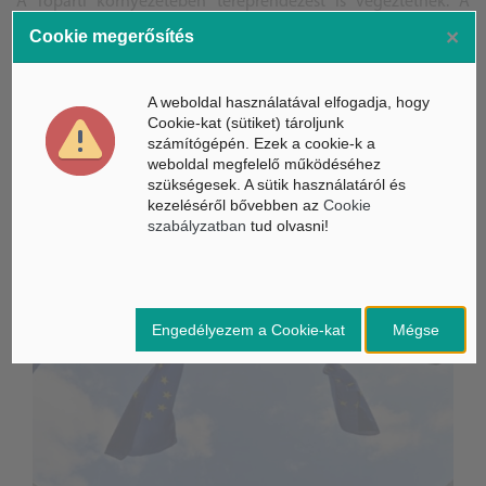
A Tóparti környezetében tereprendezést is végeztetnek. A
munkálatok várhatóan 2024 tavaszára fejeződnek be– tudatta
×
Cookie megerősítés
közösségi oldalán a polgármester.
A weboldal használatával elfogadja, hogy
Kis kép: Facebook.com/Toparti Gimnazium
Cookie-kat (sütiket) tároljunk
számítógépén. Ezek a cookie-k a
B.A.
weboldal megfelelő működéséhez
szükségesek. A sütik használatáról és
kezeléséről bővebben az
Cookie
szabályzatban
tud olvasni!
ÁSZ hírek /
ÁSZ HÍRPORTÁL
Mesterséges Intelligencia /
NICE
Engedélyezem a Cookie-kat
Mégse