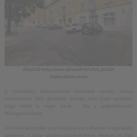
Közel 50 helyszínen újítanak fel utat, járdát
Székesfehérváron
A munkálatos befejezésének határideje minden utcára
vonatkozóan 2023 december közepe, nem kizárt azonban,
hogy előbb is véget érnek – írta a székesfehérvári
Városgondnokság.
A Prohászka Ottokár utca felújítása lesz vélhetően a leginkább
látványos, a járda ugyanis nagymértékben megújul és zöld