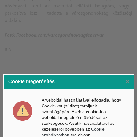
növényzet kerül az aszfalttal ellátott beugróra, vagyis
parkosítva lesz – tudatta a Városgondnokság közösségi
oldalán.
Fotó: Facebook.com/varosgondnoksagfehervar
B.A.
ÁSZ hírek /
ÁSZ HÍRPORTÁL
×
Cookie megerősítés
Mesterséges Intelligencia /
NICE
A weboldal használatával elfogadja, hogy
Cookie-kat (sütiket) tároljunk
számítógépén. Ezek a cookie-k a
weboldal megfelelő működéséhez
szükségesek. A sütik használatáról és
kezeléséről bővebben az
Cookie
szabályzatban
tud olvasni!