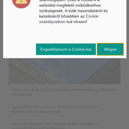
Mesterséges Intelligencia /
weboldal megfelelő működéséhez
NICE
szükségesek. A sütik használatáról és
kezeléséről bővebben az
Cookie
szabályzatban
tud olvasni!
Engedélyezem a Cookie-kat
Mégse
Életbe léptek az Európai Unióban a mesterséges intelligencia
új szabályai
Gyorsabbá válhat a fúziós üzemanyag fejlesztése a
mesterséges intelligenciával
Látó robotkerekesszék segíthet önállóbbá tenni a
mozgáskorlátozott embereket