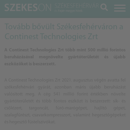
Keresés
Tovább bővült Székesfehérváron a
Continest Technologies Zrt
A Continest Technologies Zrt több mint 500 millió forintos
beruházásával megnövelte gyártóterületét és újabb
eszközöket is beszerzett.
A Continest Technologies Zrt 2021. augusztus végén avatta fel
székesfehérvári gyárát, azonban máris újabb beruházást
valósított meg. A cég 541 millió forint értékben növelte
gyártóterületét és több fontos eszközt is beszerzett: sík- és
csőlézert, targoncát, fúró-marógépet, hajlító gépet,
szalagfűrészt, csavarkompresszort, valamint hegesztőgépeket
és hegesztő füstelszívókat.