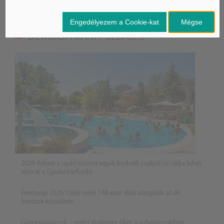
Engedélyezem a Cookie-kat
Mégse
Belföldi hírek /
BELFÖLD
2026 évben a nyári szünet egyik kedvelt családi úti célja lehet
idén is a Gyulai Várfürdő
Érettségi 2026: több mint 148 ezer diák vizsgázik az AI-
korszak küszöbén
Gumi papucsok – miért érdemes őket a ruhatárunkban