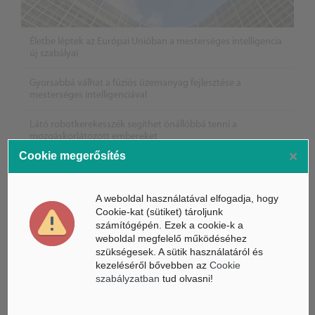
Életbe léptek az Európai Unióban a mesterséges intelligencia
új szabályai
Gyorsabbá válhat a fúziós üzemanyag fejlesztése a
mesterséges intelligenciával
Látó robotkerekesszék segíthet önállóbbá tenni a
mozgáskorlátozott embereket
×
Cookie megerősítés
A weboldal használatával elfogadja, hogy
Cookie-kat (sütiket) tároljunk
számítógépén. Ezek a cookie-k a
weboldal megfelelő működéséhez
szükségesek. A sütik használatáról és
kezeléséről bővebben az
Cookie
szabályzatban
tud olvasni!