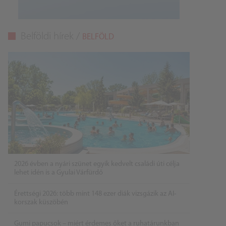
Belföldi hírek /
BELFÖLD
2026 évben a nyári szünet egyik kedvelt családi úti célja
lehet idén is a Gyulai Várfürdő
Érettségi 2026: több mint 148 ezer diák vizsgázik az AI-
korszak küszöbén
Gumi papucsok – miért érdemes őket a ruhatárunkban