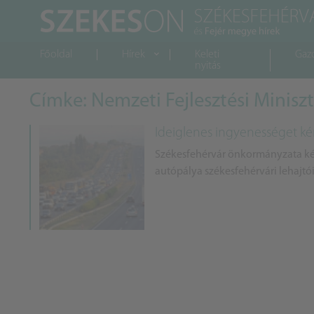
Főoldal
Hírek
Keleti
Gaz
nyitás
Címke: Nemzeti Fejlesztési Minisz
Ideiglenes ingyenességet kér
Székesfehérvár önkormányzata kérn
autópálya székesfehérvári lehajtói