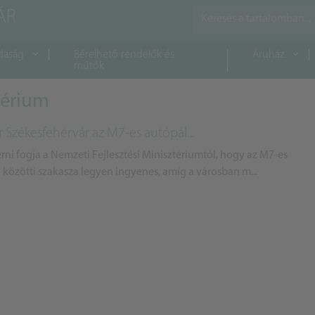
daság
Bérelhető rendelők és
Áruház
műtők
térium
 Székesfehérvár az M7-es autópál...
i fogja a Nemzeti Fejlesztési Minisztériumtól, hogy az M7-es
 közötti szakasza legyen ingyenes, amíg a városban m...