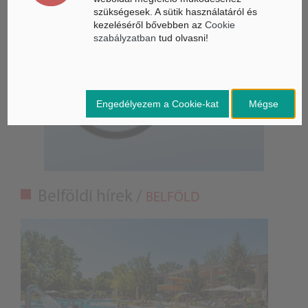
szükségesek. A sütik használatáról és
kezeléséről bővebben az
Cookie
szabályzatban
tud olvasni!
Engedélyezem a Cookie-kat
Mégse
Belföldi hírek /
BELFÖLD