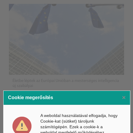
Életbe léptek az Európai Unióban a mesterséges intelligencia
új szabályai
×
Cookie megerősítés
Gyorsabbá válhat a fúziós üzemanyag fejlesztése a
mesterséges intelligenciával
A weboldal használatával elfogadja, hogy
Látó robotkerekesszék segíthet önállóbbá tenni a
Cookie-kat (sütiket) tároljunk
mozgáskorlátozott embereket
számítógépén. Ezek a cookie-k a
weboldal megfelelő működéséhez