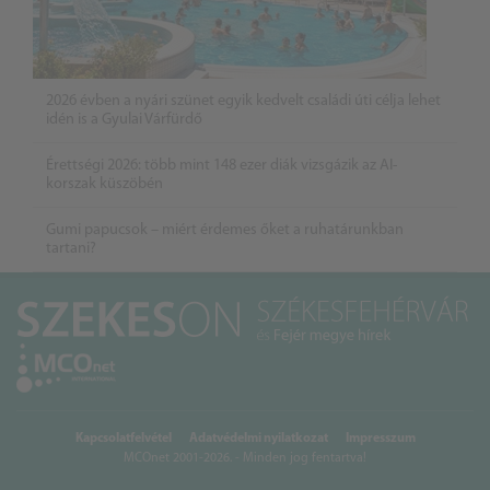
2026 évben a nyári szünet egyik kedvelt családi úti célja lehet
idén is a Gyulai Várfürdő
Érettségi 2026: több mint 148 ezer diák vizsgázik az AI-
korszak küszöbén
Gumi papucsok – miért érdemes őket a ruhatárunkban
tartani?
Kapcsolatfelvétel
Adatvédelmi nyilatkozat
Impresszum
MCOnet 2001-2026. - Minden jog fentartva!