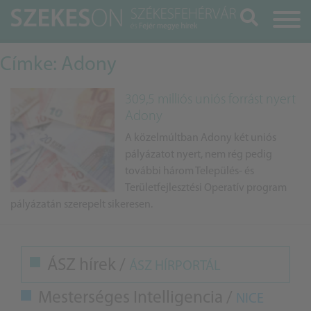
Keresés
Címke: Adony
309,5 milliós uniós forrást nyert
Adony
A közelmúltban Adony két uniós
pályázatot nyert, nem rég pedig
további három Település- és
Területfejlesztési Operatív program
pályázatán szerepelt sikeresen.
ÁSZ hírek /
ÁSZ HÍRPORTÁL
Mesterséges Intelligencia /
NICE