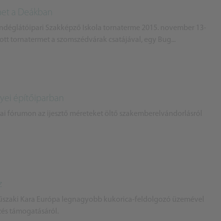
rmet a Deákban
ndéglátóipari Szakképző Iskola tornaterme 2015. november 13-
ított tornatermet a szomszédvárak csatájával, egy Bug...
yei építőiparban
kmai fórumon az ijesztő méreteket öltő szakemberelvándorlásról
z
szaki Kara Európa legnagyobb kukorica-feldolgozó üzemével
zés támogatásáról.