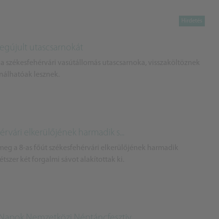
megújult utascsarnokát
t a székesfehérvári vasútállomás utascsarnoka, visszaköltöznek
ználhatóak lesznek.
érvári elkerülőjének harmadik s...
 meg a 8-as főút székesfehérvári elkerülőjének harmadik
étszer két forgalmi sávot alakítottak ki.
 Napok Nemzetközi Néptáncfesztiv...