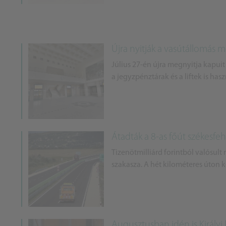
Újra nyitják a vasútállomás 
Július 27-én újra megnyitja kapui
a jegyzpénztárak és a liftek is has
Átadták a 8-as főút székesfeh
Tizenötmilliárd forintból valósult
szakasza. A hét kilométeres úton k
Augusztusban idén is Királyi