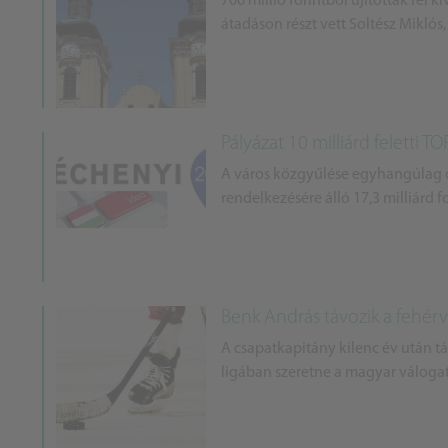
700 millió forintból újították fel k
átadáson részt vett Soltész Miklós
Pályázat 10 milliárd feletti TO
A város közgyűlése egyhangúlag d
rendelkezésére álló 17,3 milliárd fo
Benk András távozik a fehérv
A csapatkapitány kilenc év után t
ligában szeretne a magyar válogat