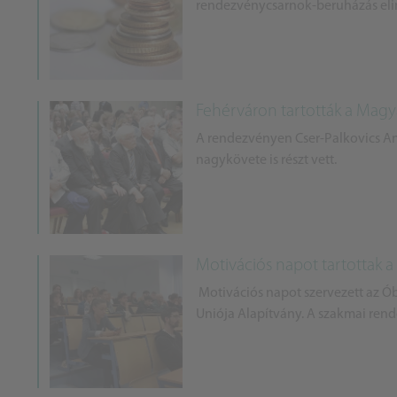
rendezvénycsarnok-beruházás elind
Fehérváron tartották a Magyar-
A rendezvényen Cser-Palkovics And
nagykövete is részt vett.
Motivációs napot tartottak a
Motivációs napot szervezett az Ó
Uniója Alapítvány. A szakmai rend