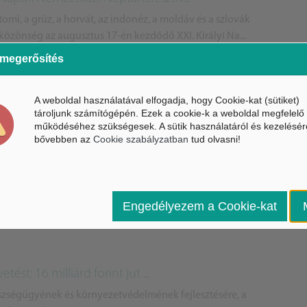
tomi, a grúz, a horvát, az indonéz, a moldáv és a szlovák
a közönség az augusztus 17-én kezdődő XXI. Királyi Na...
 megerősítés
A weboldal használatával elfogadja, hogy Cookie-kat (sütiket)
tároljunk számítógépén. Ezek a cookie-k a weboldal megfelelő
működéséhez szükségesek. A sütik használatáról és kezelésér
bővebben az
Cookie szabályzatban
tud olvasni!
 üzem épült
orintból építette az üzemet, a fejlesztések még folytatódnak: az
karják az üzem alapterületét, ezzel új munkahel...
Engedélyezem a Cookie-kat
ést: 16 milliárd forint jut ...
észségügyének és környezetvédelmének fejlesztésére, a