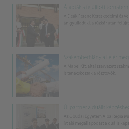
Átadták a felújított tornate
A Deák Ferenc Kereskedelmi és Ve
án gyulladt ki, a tűzkár után felúj
Szakemberhiány a Fejér meg
A Mapei Kft. által szervezett sza
is tanácskoztak a résztevők.
Új partner a duális képzéshe
Az Óbudai Egyetem Alba Regia Mű
írt alá megállapodást a duális kép