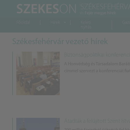
Főoldal
Hírek
Keleti
Gaz
nyitás
Székesfehérvár vezető hírek
Biztonságpolitikai konferenc
A Honvédség és Társadalom Baráti
címmel szervezt a konferenciát fi
Átadták a felújított Szent Istv