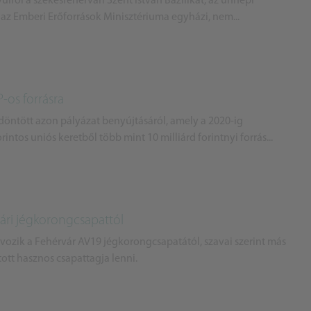
ívülről a székesfehérvári Szent István Bazilikát, az ünnepi
, az Emberi Erőforrások Minisztériuma egyházi, nem...
P-os forrásra
öntött azon pályázat benyújtásáról, amely a 2020-ig
rintos uniós keretből több mint 10 milliárd forintnyi forrás...
ári jégkorongcsapattól
ávozik a Fehérvár AV19 jégkorongcsapatától, szavai szerint más
ott hasznos csapattagja lenni.