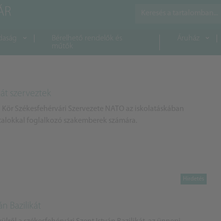
daság
Bérelhető rendelők és
Áruház
műtők
iát szerveztek
 Kör Székesfehérvári Szervezete NATO az iskolatáskában
atalokkal foglalkozó szakemberek számára.
án Bazilikát