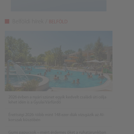
Belföldi hírek /
BELFÖLD
2026 évben a nyári szünet egyik kedvelt családi úti célja
lehet idén is a Gyulai Várfürdő
Érettségi 2026: több mint 148 ezer diák vizsgázik az AI-
korszak küszöbén
Gumi papucsok – miért érdemes őket a ruhatárunkban