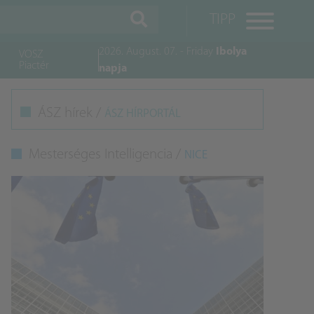
TIPP
2026. August. 07. - Friday
Ibolya
VOSZ
Piactér
napja
M
ÁSZ hírek /
ÁSZ HÍRPORTÁL
K
Mesterséges Intelligencia /
NICE
A