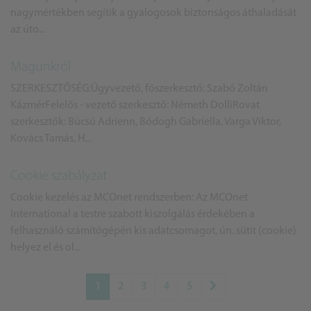
nagymértékben segítik a gyalogosok biztonságos áthaladását
az úto...
Magunkról
SZERKESZTŐSÉG:Ügyvezető, főszerkesztő: Szabó Zoltán
KázmérFelelős - vezető szerkesztő: Németh DolliRovat
szerkesztők: Búcsú Adrienn, Bódogh Gabriella, Varga Viktor,
Kovács Tamás, H...
Cookie szabályzat
Cookie kezelés az MCOnet rendszerben: Az MCOnet
International a testre szabott kiszolgálás érdekében a
felhasználó számítógépén kis adatcsomagot, ún. sütit (cookie)
helyez el és ol...
1
2
3
4
5