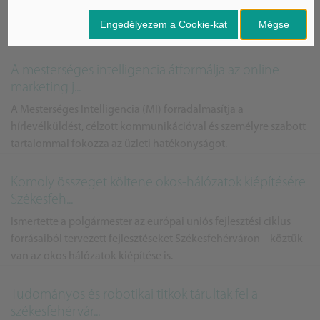
Székesfehérváron. A témáról dr. Rab Árpád digitális kultúra
Engedélyezem a Cookie-kat
Mégse
szakértő ...
A mesterséges intelligencia átformálja az online
marketing j...
A Mesterséges Intelligencia (MI) forradalmasítja a
hírlevélküldést, célzott kommunikációval és személyre szabott
tartalommal fokozza az üzleti hatékonyságot.
Komoly összeget költene okos-hálózatok kiépítésére
Székesfeh...
Ismertette a polgármester az európai uniós fejlesztési ciklus
forrásaiból tervezett fejlesztéseket Székesfehérváron – köztük
van az okos hálózatok kiépítése is.
Tudományos és robotikai titkok tárultak fel a
székesfehérvár...