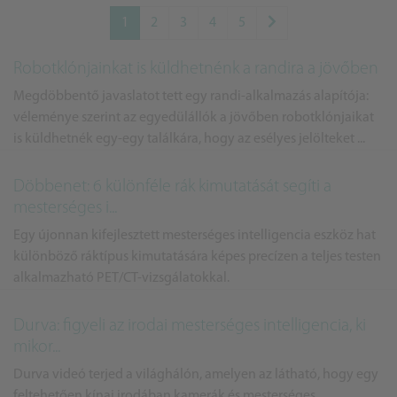
1
2
3
4
5
Robotklónjainkat is küldhetnénk a randira a jövőben
Megdöbbentő javaslatot tett egy randi-alkalmazás alapítója:
véleménye szerint az egyedülállók a jövőben robotklónjaikat
is küldhetnék egy-egy találkára, hogy az esélyes jelölteket ...
Döbbenet: 6 különféle rák kimutatását segíti a
mesterséges i...
Egy újonnan kifejlesztett mesterséges intelligencia eszköz hat
különböző ráktípus kimutatására képes precízen a teljes testen
alkalmazható PET/CT-vizsgálatokkal.
Durva: figyeli az irodai mesterséges intelligencia, ki
mikor...
Durva videó terjed a világhálón, amelyen az látható, hogy egy
feltehetően kínai irodában kamerák és mesterséges