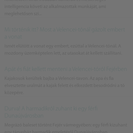
intelligencia követi az alkalmazottak munkáját, ami
meglehetősen szi...
Mi történik itt? Most a Velencei-tónál gázolt embert
a vonat
Ismét elütött a vonat egy embert, ezúttal a Velencei-tónál. A
mozdony üzemképtelen lett, az utasokat át kellett szállítani.
Apát és fiát kellett menteni a Velencei-tóról Fejérben
Kajakosok kerültek bajba a Velencei-tavon. Az apa és fia
elvesztette uralmát a kajak felett és elkezdett besodródni a tó
közepére.
Durva! A harmadikról zuhant ki egy férfi
Dunaújvárosban
Megrázó baleset történt Fejér vármegyében: egy férfi kizuhant
egy társasház harmadik emeletéről Dunaújvárosban.