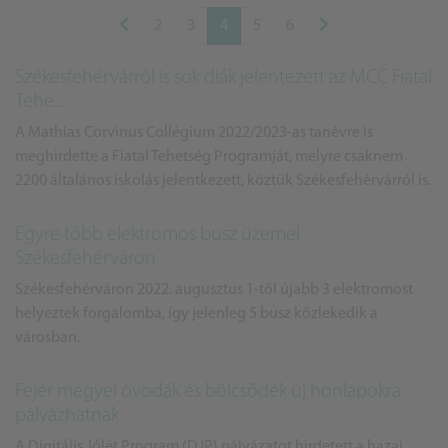
2
3
4
5
6
Székesfehérvárról is sok diák jelentezett az MCC Fiatal
Tehe...
A Mathias Corvinus Collégium 2022/2023-as tanévre is
meghirdette a Fiatal Tehetség Programját, melyre csaknem
2200 általános iskolás jelentkezett, köztük Székesfehérvárról is.
Egyre több elektromos busz üzemel
Székesfehérváron
Székesfehérváron 2022. augusztus 1-től újabb 3 elektromost
helyeztek forgalomba, így jelenleg 5 busz közlekedik a
városban.
Fejér megyei óvodák és bölcsődék új honlapokra
pályázhatnak
A Digitális Jólét Program (DJP) pályázatot hirdetett a hazai