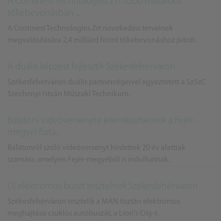
A Continest Technologies Zrt több milliárdos
tőkebevonásban ...
A Continest Technologies Zrt növekedési terveinek
megvalósítására 2,4 milliárd forint tőkebevonáshoz jutott.
A duális képzést fejlesztik Székesfehérváron
Székesfehérváron duális partnercégeivel egyeztetett a SzSzC
Széchenyi István Műszaki Technikum.
Balatoni videóversenyre jelentkezhetnek a Fejér-
megyei fiata...
Balatonról szóló videóversenyt hirdettek 20 év alattiak
számára, amelyen Fejér-megyéből is indulhatnak.
Új elektromos buszt tesztelnek Székesfehérváron
Székesfehérváron tesztelik a MAN tisztán elektromos
meghajtású csuklós autóbuszát, a Lion's City-t.